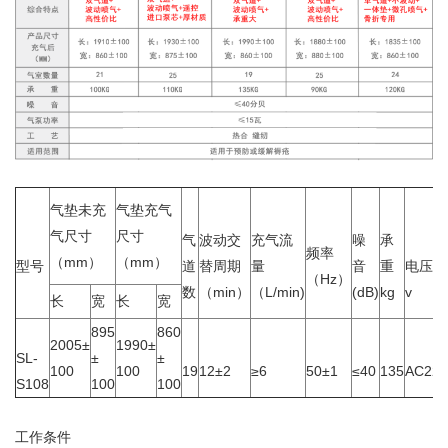
气垫未充
气垫充气
气尺寸
尺寸
气
波动交
充气流
噪
承
频率
（mm）
（mm）
型号
道
替周期
量
音
重
电压
（Hz）
数
（min）
（L/min)
(dB)
kg
v
长
宽
长
宽
895
860
2005±
1990±
SL-
±
±
100
100
19
12±2
≥6
50±1
≤40
135
AC220
S108
100
100
工作条件