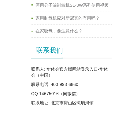
医用分子筛制氧机SL-3W系列使用视频
家用制氧机应对新冠真的有用吗？
在家吸氧，要注意什么？
联系我们
联系人: 华体会官方版网站登录入口-华体
会（中国）
联系电话: 400-993-6860
QQ:14675016（同微信）
联系地址: 北京市房山区琉璃河镇