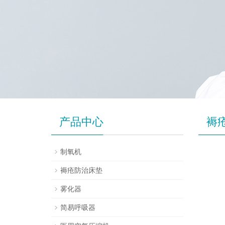
产品中心
褥
制氧机
褥疮防治床垫
雾化器
简易呼吸器