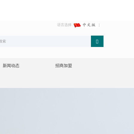
语言选择:
新闻动态
招商加盟