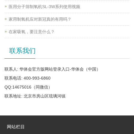
医用分子筛制氧机SL-3W系列使用视频
家用制氧机应对新冠真的有用吗？
在家吸氧，要注意什么？
联系我们
联系人: 华体会官方版网站登录入口-华体会（中国）
联系电话: 400-993-6860
QQ:14675016（同微信）
联系地址: 北京市房山区琉璃河镇
网站栏目