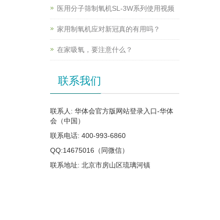
医用分子筛制氧机SL-3W系列使用视频
家用制氧机应对新冠真的有用吗？
在家吸氧，要注意什么？
联系我们
联系人: 华体会官方版网站登录入口-华体
会（中国）
联系电话: 400-993-6860
QQ:14675016（同微信）
联系地址: 北京市房山区琉璃河镇