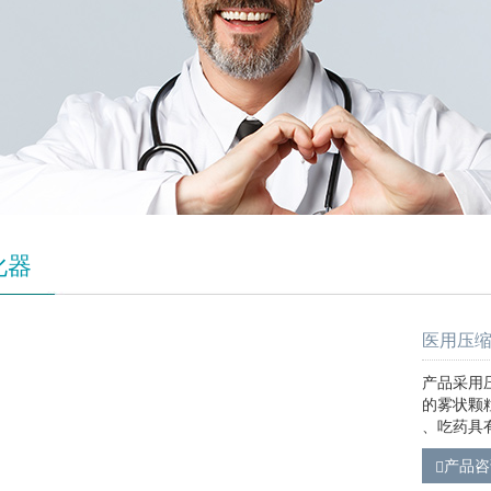
化器
医用压缩式
产品采用
的雾状颗
、吃药具
产品咨