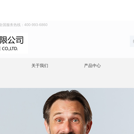
务热线：400-993-6860
关于我们
产品中心