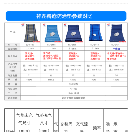
气垫未充
气垫充气
气尺寸
尺寸
气
交替周
充气流
噪
承
频率
（mm）
（mm）
型号
道
期
量
音
重
电