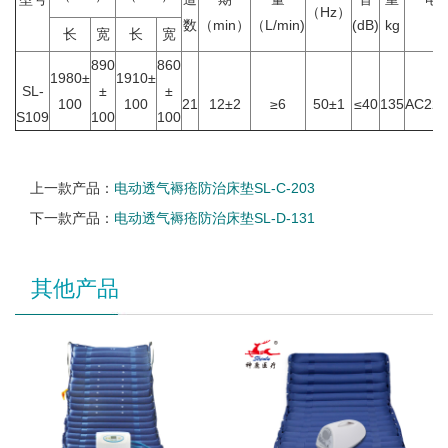
（Hz）
数
（min）
（L/min)
(dB)
kg
v
长
宽
长
宽
890
860
1980±
1910±
SL-
±
±
100
100
21
12±2
≥6
50±1
≤40
135
AC220
S109
100
100
上一款产品：
电动透气褥疮防治床垫SL-C-203
下一款产品：
电动透气褥疮防治床垫SL-D-131
其他产品